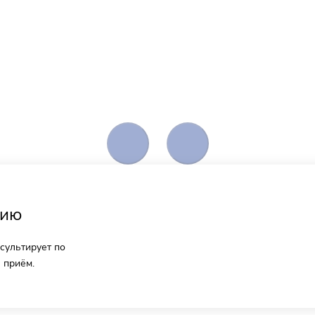
цию
сультирует по
 приём.