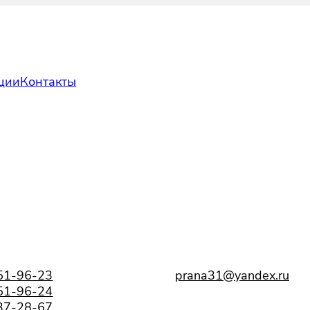
ции
Контакты
 51-96-23
prana31@yandex.ru
 51-96-24
737-28-67